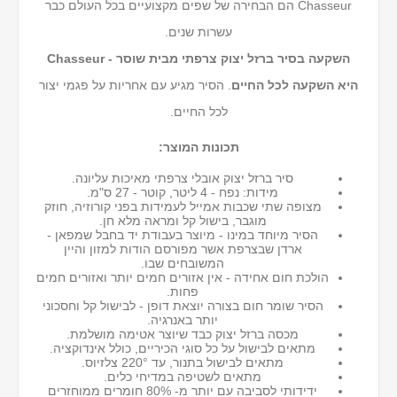
Chasseur הם הבחירה של שפים מקצועיים בכל העולם כבר
עשרות שנים.
השקעה בסיר ברזל יצוק צרפתי מבית שוסר - Chasseur
היא השקעה לכל החיים
. הסיר מגיע עם אחריות על פגמי יצור
לכל החיים.
תכונות המוצר:
סיר ברזל יצוק אובלי צרפתי מאיכות עליונה.
מידות: נפח - 4 ליטר, קוטר - 27 ס"מ.
מצופה שתי שכבות אמייל לעמידות בפני קורוזיה, חוזק
מוגבר, בישול קל ומראה מלא חן.
הסיר מיוחד במינו - מיוצר בעבודת יד בחבל שמפאן -
ארדן שבצרפת אשר מפורסם הודות למזון והיין
המשובחים שבו.
הולכת חום אחידה - אין אזורים חמים יותר ואזורים חמים
פחות.
הסיר שומר חום בצורה יוצאת דופן - לבישול קל וחסכוני
יותר באנרגיה.
מכסה ברזל יצוק כבד שיוצר אטימה מושלמת.
מתאים לבישול על כל סוגי הכיריים, כולל אינדוקציה.
מתאים לבישול בתנור, עד 220° צלזיוס.
מתאים לשטיפה במדיחי כלים.
ידידותי לסביבה עם יותר מ- 80% חומרים ממוחזרים