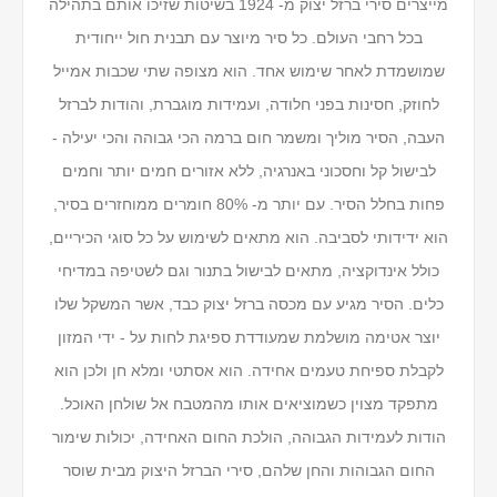
מייצרים סירי ברזל יצוק מ- 1924 בשיטות שזיכו אותם בתהילה
בכל רחבי העולם. כל סיר מיוצר עם תבנית חול ייחודית
שמושמדת לאחר שימוש אחד. הוא מצופה שתי שכבות אמייל
לחוזק, חסינות בפני חלודה, ועמידות מוגברת, והודות לברזל
העבה, הסיר מוליך ומשמר חום ברמה הכי גבוהה והכי יעילה -
לבישול קל וחסכוני באנרגיה, ללא אזורים חמים יותר וחמים
פחות בחלל הסיר. עם יותר מ- 80% חומרים ממוחזרים בסיר,
הוא ידידותי לסביבה. הוא מתאים לשימוש על כל סוגי הכיריים,
כולל אינדוקציה, מתאים לבישול בתנור וגם לשטיפה במדיחי
כלים. הסיר מגיע עם מכסה ברזל יצוק כבד, אשר המשקל שלו
יוצר אטימה מושלמת שמעודדת ספיגת לחות על - ידי המזון
לקבלת ספיחת טעמים אחידה. הוא אסתטי ומלא חן ולכן הוא
מתפקד מצוין כשמוציאים אותו מהמטבח אל שולחן האוכל.
הודות לעמידות הגבוהה, הולכת החום האחידה, יכולות שימור
החום הגבוהות והחן שלהם, סירי הברזל היצוק מבית שוסר