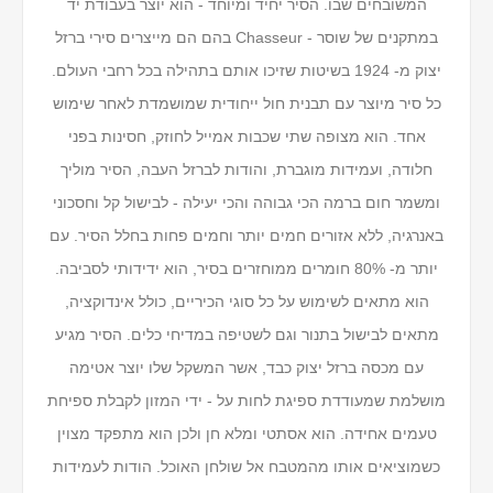
המשובחים שבו. הסיר יחיד ומיוחד - הוא יוצר בעבודת יד
במתקנים של שוסר - Chasseur בהם הם מייצרים סירי ברזל
יצוק מ- 1924 בשיטות שזיכו אותם בתהילה בכל רחבי העולם.
כל סיר מיוצר עם תבנית חול ייחודית שמושמדת לאחר שימוש
אחד. הוא מצופה שתי שכבות אמייל לחוזק, חסינות בפני
חלודה, ועמידות מוגברת, והודות לברזל העבה, הסיר מוליך
ומשמר חום ברמה הכי גבוהה והכי יעילה - לבישול קל וחסכוני
באנרגיה, ללא אזורים חמים יותר וחמים פחות בחלל הסיר. עם
יותר מ- 80% חומרים ממוחזרים בסיר, הוא ידידותי לסביבה.
הוא מתאים לשימוש על כל סוגי הכיריים, כולל אינדוקציה,
מתאים לבישול בתנור וגם לשטיפה במדיחי כלים. הסיר מגיע
עם מכסה ברזל יצוק כבד, אשר המשקל שלו יוצר אטימה
מושלמת שמעודדת ספיגת לחות על - ידי המזון לקבלת ספיחת
טעמים אחידה. הוא אסתטי ומלא חן ולכן הוא מתפקד מצוין
כשמוציאים אותו מהמטבח אל שולחן האוכל. הודות לעמידות