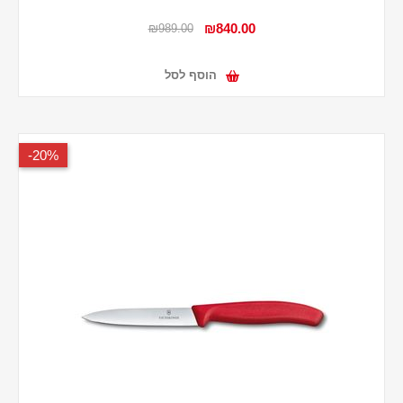
₪840.00
₪989.00
הוסף לסל
20%-