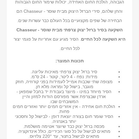
הגבוהה, הולכת החום האחידה, יכולות שימור החום הגבוהות
והחן שלהם, סירי הברזל היצוק מבית שוסר - Chasseur הם
הבחירה של שפים מקצועיים בכל העולם כבר עשרות שנים.
השקעה בסיר ברזל יצוק צרפתי מבית שוסר - Chasseur
היא השקעה לכל החיים
. הסיר מגיע עם אחריות על פגמי יצור
לכל החיים.
תכונות המוצר:
סיר ברזל יצוק צרפתי מאיכות עליונה.
מידות: נפח - 4 ליטר, קוטר - 24 ס"מ.
מצופה שתי שכבות אמייל לעמידות בפני קורוזיה, חוזק
מוגבר, בישול קל ומראה מלא חן.
הסיר מיוחד במינו - מיוצר בעבודת יד בחבל שמפאן -
ארדן שבצרפת אשר מפורסם הודות למזון והיין
המשובחים שבו.
הולכת חום אחידה - אין אזורים חמים יותר ואזורים חמים
פחות.
הסיר שומר חום בצורה יוצאת דופן - לבישול קל וחסכוני
יותר באנרגיה.
מכסה ברזל יצוק כבד שיוצר אטימה מושלמת.
מתאים לבישול על כל סוגי הכיריים, כולל אינדוקציה.
מתאים לבישול בתנור, עד 220° צלזיוס.