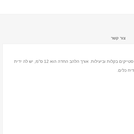
צור קשר
סכין סטייק אולטרה חדה ומשוננת זו, מאפשרת לכם לחתוך סטייקים בקלות וביעילות. אורך הלהב החדה הוא 12 ס"מ, יש לה ידית
יח כלים.
מעמד לכוסות חד פעמיים
Tosca
₪59.00