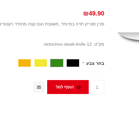
₪49.90
סכין סטייק חדה במיוחד, משוננת ועם קצה מחודד ויקטורינ
מק"ט:
victorinox-steak-knife-12
בחר צבע
*