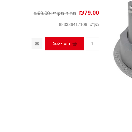
₪79.00
מחיר מקורי:
₪99.00
מק"ט:
883336417106