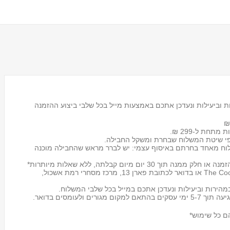
 וביעילות ונעדכן אתכם באמצעות מייל בכל שלבי ביצוע ההזמנה
 מתחת ל-299 ₪.
לוח מאחד בחרתם באיסוף עצמי: יש לברר מראש שהחבילה מוכנה
מעמד לכוסות חד פעמיים
Tosca
אפשר להחזיר את החבילה לכל אחד מסניפי The Cook store או בדואר לכתובת פארן 13, מרכז מסחרי רמת אשכול,
₪59.00
הירות וביעילות ונעדכן אתכם במייל בכל שלבי המשלוח.
ם כל שימוש*