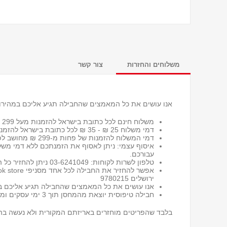
משלוחים והחזרות
צור קשר
אנו עושים את כל המאמצים שהחבילה תגיע אליכם במהירות
משלוח חינם לכל כתובת בישראל להזמנות מעל 299 ₪
דמי משלוח 25 ₪ - 35 ₪ לכל כתובת בישראל
להזמנות
דמי המשלוח להזמנות של פחות מ-299 ₪ מחושב לפי שיטת המשלוח שבחרת ומשקל החבילה.
איסוף עצמי: ניתן לאסוף את הזמנתכם ללא דמי מש
עבורכם.
טלפון לשרות לקוחות: 03-6241049 ניתן להחזיר כל הזמנה או חלק ממנה תוך 30 יום מיום קבלתה, ללא שאלות מיותרות*
ירושלים 9780215
אנו עושים את כל המאמצים שהחבילה תגיע אליכם במ
חבילה טיפוסית יוצאת מהמחסן תוך 3 ימי עסקים ומגיעה תוך 5-7 ימי עסקים בהתאם למקום מגורים ולעומסים בדואר.
בלבד שהפריטים מוחזרים באריזתם המקורית ולא נעשה בה