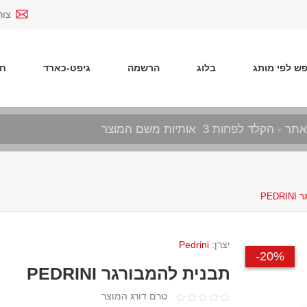
צור
ש לפי מותג
בלוג
הרשמה
גיפט-כארד
חד
PED
יצרן:
Pedrini
20%-
תבנית להמבורגר PEDRINI
טרם דורג המוצר