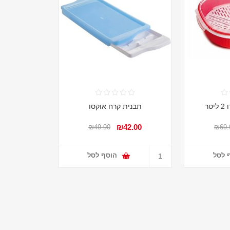
טר
תבנית קרח אוקסו
₪42.00
₪49.90
₪69.
 לסל
הוסף לסל