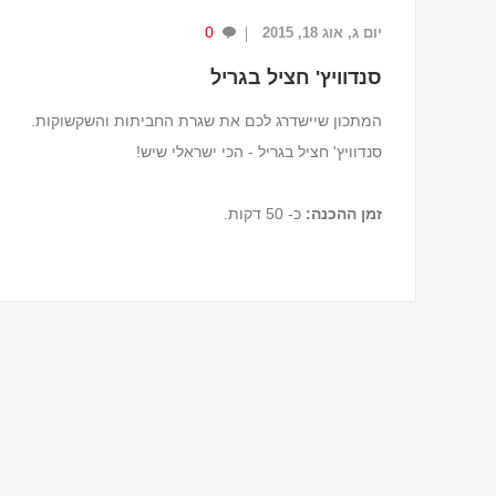
0
יום ג, אוג 18, 2015
...
סנדוויץ' חציל בגריל
המתכון שיישדרג לכם את שגרת החביתות והשקשוקות.
סנדוויץ' חציל בגריל - הכי ישראלי שיש!
זמן ההכנה:
כ- 50 דקות.
מצרכים (ל-4 מנות)
1/4 כוס יוגורט 0% שומן.
3 כפות גבינת רוקפור או גבינה כחולה אחרת
מפוררת.
2 כפות פטרוזיליה קצוצה טרייה.
1 כף מ...