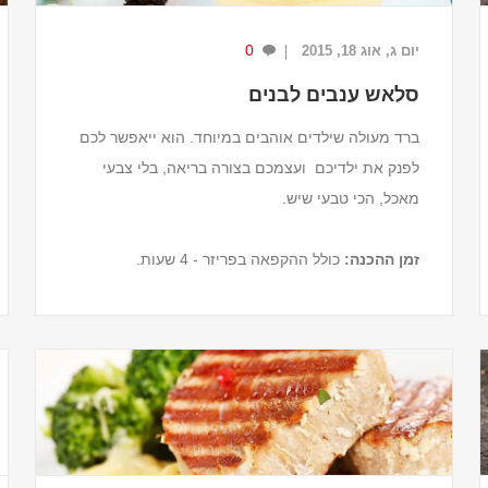
0
יום ג, אוג 18, 2015
סלאש ענבים לבנים
ברד מעולה שילדים אוהבים במיוחד. הוא ייאפשר לכם
לפנק את ילדיכם ועצמכם בצורה בריאה, בלי צבעי
מאכל, הכי טבעי שיש.
זמן ההכנה:
כולל ההקפאה בפריזר - 4 שעות.
מצרכים (ל-2 מנות)
2 כוסות תירוש ענבים לבנים.
½ כוס מיץ אננס טבעי.
¼ כוס מיץ תפוז...