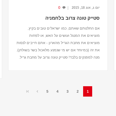
0
יום ג, אוג 18, 2015
סטייק טונה צרוב בלחמניה
אם החלטתם שאתם, כמו ישראלים טובים בקיץ,
מוציאים את המנגל ועושים על האש, או לפחות
מוציאים את מחבת הגריל מהארון - אתם חייבים לנסות
את זה (במיוחד אם יש מי שנמנע מלאכול בשר בשולחן).
מנה למפנקים בלבד! סטייק טונה צרוב על מחבת גריל.
מושלם למי שאוה...
5
4
3
2
1