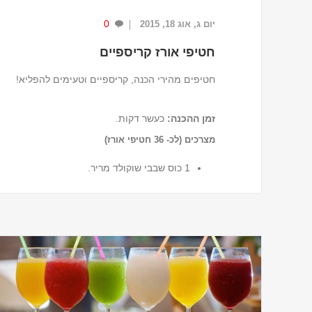
0
יום ג, אוג 18, 2015
חטיפי אורז קריספיים
חטיפים מהירי הכנה, קריספיים וטעימים להפליא!
זמן ההכנה
:
כעשר דקות.
מצרכים (לכ- 36 חטיפי אורז)
1 כוס שבבי שוקולד מריר.
¾ כוס שבבי שוקולד לבן.
½1 כוסות פצפוצי אורז.
שליש כוס שקדים קלויים קצוצים.
½ כפית תמצית וניל.
...