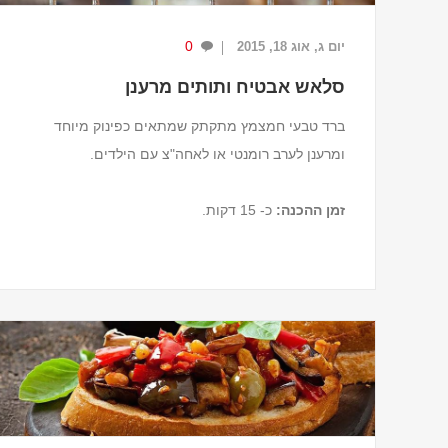
0
יום ג, אוג 18, 2015
סלאש אבטיח ותותים מרענן
ברד טבעי חמצמץ מתקתק שמתאים כפינוק מיוחד
ומרענן לערב רומנטי או לאחה"צ עם הילדים.
זמן ההכנה:
כ- 15 דקות.
מצרכים (ל-2 מנות)
2 כוסות קוביות אבטיח קפואות.
5 תותים גדולים.
מיץ מליים אחד.
גרידת ליים אחד.
¾ כוס חלב קוקוס.
1 כף סוכר חום.