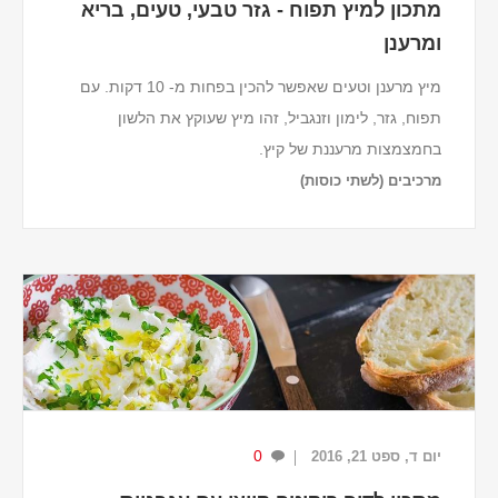
מתכון למיץ תפוח - גזר טבעי, טעים, בריא
ומרענן
מיץ מרענן וטעים שאפשר להכין בפחות מ- 10 דקות. עם
תפוח, גזר, לימון וזנגביל, זהו מיץ שעוקץ את הלשון
בחמצמצות מרעננת של קיץ.
מרכיבים (לשתי כוסות)
2 תפוחים ירוקים.
2 גזרים.
פיסת זנגביל (ג'ינג'ר) בערך בגודל שליש אצבע.
½ לימון.
כדי לקבל...
0
יום ד, ספט 21, 2016