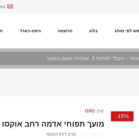
צור
ש לפי מותג
בלוג
הרשמה
גיפט-כארד
חד
יצרן:
OXO
15%-
מועך תפוחי אדמה רחב אוקסו
טרם דורג המוצר