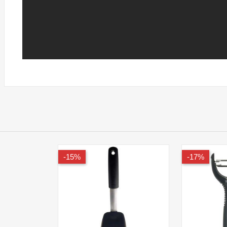
15%-
17%-