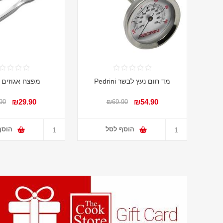
מד חום נעץ לבשר Pedrini
מפצח אגוזים 
₪29.90
₪54.90
90
₪69.90
הוסף לסל
הוסף