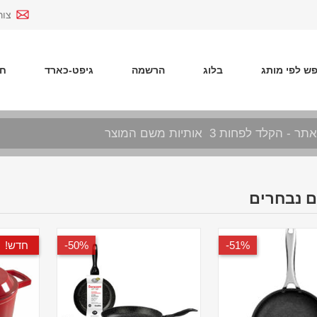
צור
ש לפי מותג
בלוג
הרשמה
גיפט-כארד
חד
 נבחרים
51%-
50%-
חדש!