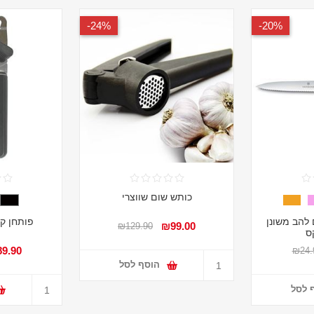
24%-
20%-
כותש שום שווצרי
 להב משונן
פותחן קו
₪99.00
₪129.90
קס
9.90
₪24.
הוסף לסל
 לסל