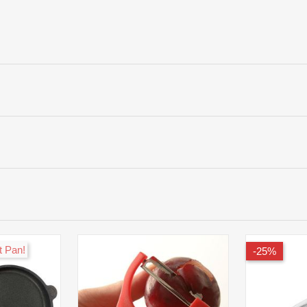
!World's Best Pan
25%-