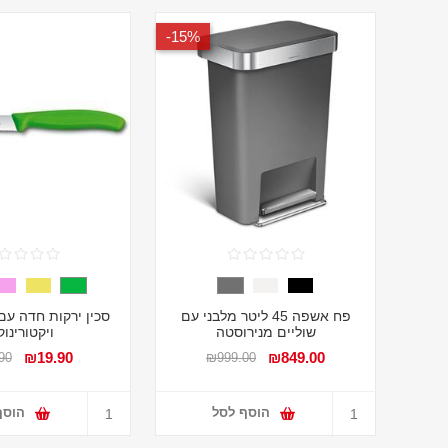
15%-
פח אשפה 45 ליטר מלבני עם
סכין ירקות חדה עם
שוליים מנירוסטה
ויקטורינו
₪19.90
₪849.00
90
₪999.00
הוסף לסל
הוסף