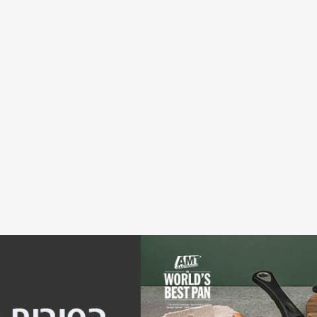
סיר אינדוקציה 1.2 ליטר Pedrini Maori
₪81.00
₪499.
₪149.00
₪720.00