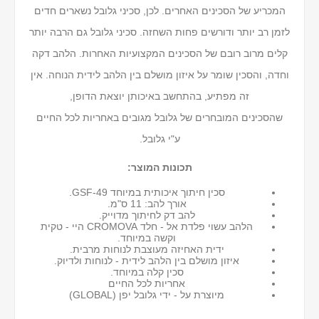
המכריע של הסכינים האחרים. לכן, סכיני גלובל נשארים חדים
לזמן רב יותר ודורשים פחות השחזה. סכיני גלובל גם הרבה יותר
קלים מרוב רובם של הסכינים המקצועיות האחרות. הלהב דקה
וחדה, והסכין שומר על איזון מושלם בין הלהב לידית הנוחה. אין
זה מפתיע, בהתחשב באיכותן יוצאת הדופן,
שהסכינים המובחרים של גלובל מגובים באחריות לכל החיים
ע"י גלובל.
תכונות המוצר:
סכין חיתוך איכותית במיוחד GSF-49.
אורך להב: 11 ס"מ.
להב דק לחיתוך מדוייק.
הלהב עשוי פלדת אל - חלד CROMOVA היי - טקית
וקשה במיוחד.
ידית האחיזה מעוצבת לנוחות מרבית.
איזון מושלם בין הלהב לידית - לנוחות ולדיוק.
סכין קלה במיוחד.
אחריות לכל החיים
מיוצרת על - ידי גלובל יפן (GLOBAL)