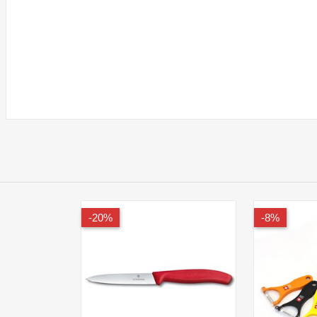
20%-
8%-