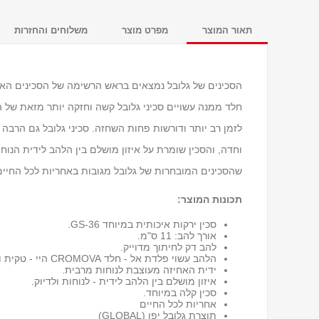
תאור המוצר
מפרט מוצר
משלוחים והחזרות
הסכינים של גלובל נמצאים בראש הרשימה של הסכינים האיכו
חלד ממנה עשויים סכיני גלובל קשה וחזקה יותר מזאת של ה
לזמן רב יותר ודורשות פחות השחזה. סכיני גלובל גם הרבה
וחדה, והסכין שומרת על איזון מושלם בין הלהב לידית הנוח
שהסכינים המובחרות של גלובל מגובות באחריות לכל החיים 
תכונות המוצר:
סכין ירקות איכותית במיוחד GS-36.
אורך להב: 11 ס"מ.
להב דק לחיתוך מדוייק.
הלהב עשוי פלדת אל - חלד CROMOVA היי - טקית וקשה במיוחד.
ידית האחיזה מעוצבת לנוחות מרבית.
איזון מושלם בין הלהב לידית - לנוחות ולדיוק.
סכין קלה במיוחד.
אחריות לכל החיים
תוצרת גלובל יפן (GLOBAL)