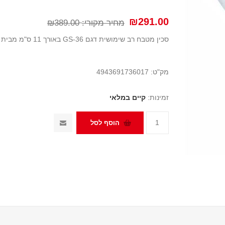
₪291.00
מחיר מקורי:
₪389.00
סכין מטבח רב שימושית דגם GS-36 באורך 11 ס"מ מבית גלובל יפן (GLOBAL)
מק"ט:
4943691736017
זמינות:
קיים במלאי