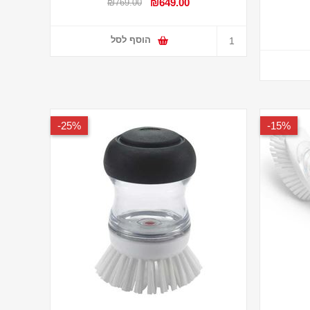
₪649.00
₪769.00
הוסף לסל
25%-
15%-