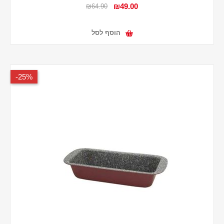
₪49.00
₪64.90
הוסף לסל
25%-