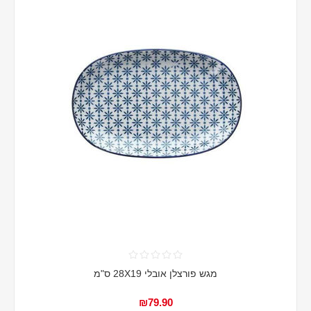
מגש פורצלן אובלי 28X19 ס"מ
₪79.90