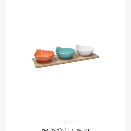
סט קעריות 11 ס"מ על מגש