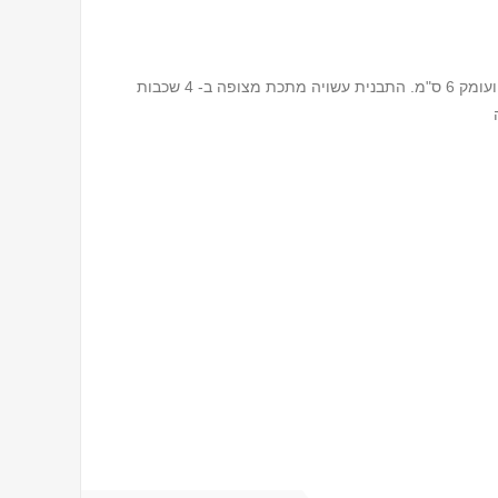
תבנית אפיה מלבנית לתמור באורך 37 ס"מ, רוחב 26 ס"מ ועומק 6 ס"מ. התבנית עשויה מתכת מצופה ב- 4 שכבות