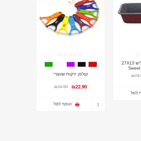
תבנית אפיה אינגליש 27X13
קולפן ירקות שווצרי
₪74.
₪22.90
₪24.90
 לסל
הוסף לסל