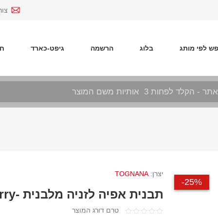
צור
ש לפי מותג
בלוג
הרשמה
גיפט-כארד
חד
יצרן:
TOGNANA
25%-
תבנית אפיה לזניה מלבנית -Sweat Cherry
טרם דורג המוצר