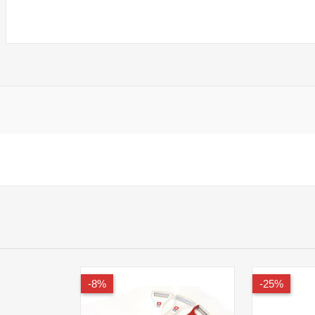
8%-
25%-