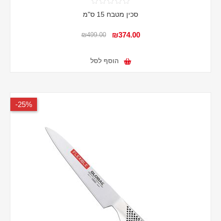
סכין מטבח 15 ס"מ
₪374.00
₪499.00
הוסף לסל
25%-