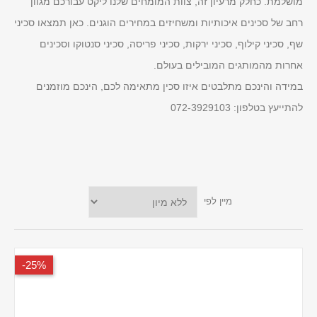
מושלמת. כחלק מרעיון זה, צוות המומחים שלנו ליקט עבורכם מגוון
רחב של סכינים איכותיות ומשחיזים במחירים הוגנים. כאן תמצאו סכיני
שף, סכיני קילוף, סכיני ירקות, סכיני פריסה, סכיני סנטוקו וסכינים
אחרות מהמותגים המובילים בעולם.
במידה והינכם מתלבטים איזו סכין מתאימה לכם, הינכם מוזמנים
להתייעץ בטלפון:
072-3929103
מיין לפי
25%-