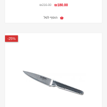
₪180.00
₪216.00
הוסף לסל
25%-