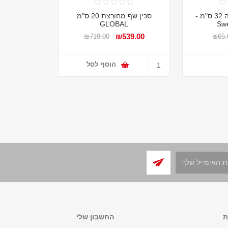
תבנית אפיה לפיצה 32 ס"מ -
סכין שף מחורצת 20 ס"מ
GLOBAL
Swe
₪539.00
₪719.00
₪65.
הוסף לסל
ת
החשבון שלי