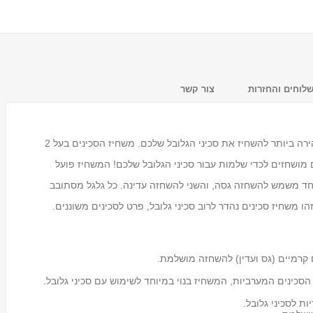
לוחים והחזרות
צור קשר
משחיז סכיני גלובל Minosharp יספק את הדרך הקלה והמהירה ביותר להשחיז את סכיני הגלובל שלכם. משחיז הסכינים בעל 2
מושחזים לכדי שלמות עבור סכיני הגלובל שלכם! המשחיז פועל
אחד משמש להשחזה גסה, והשני להשחזה עדינה. כל גלגל מסתובב
ו משחיז סכינים נהדר לרוב סכיני גלובל, פרט לסכינים משוננים.
מעמד לכוסות חד פעמיים
Tosca
₪59.00
ם קרמיים (גס ועדין) להשחזה מושלמת.
 הסכינים המערביות, המשחיז בנוי במיוחד לשימוש עם סכיני גלובל.
ת לסכיני גלובל.