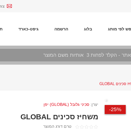
צור
ש לפי מותג
בלוג
הרשמה
גיפט-כארד
חד
סכינים GLOBAL
יצרן:
סכיני גלובל (GLOBAL) יפן
25%-
משחיז סכינים GLOBAL
טרם דורג המוצר