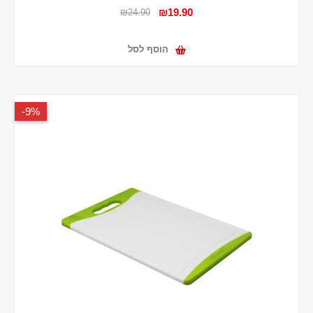
₪19.90
₪24.90
הוסף לסל
9%-