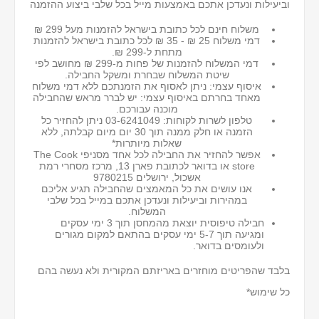
וביעילות ונעדכן אתכם באמצעות מייל בכל שלבי ביצוע ההזמנה
משלוח חינם לכל כתובת בישראל להזמנות מעל 299 ₪
דמי משלוח 25 ₪ - 35 ₪ לכל כתובת בישראל
להזמנות
מתחת ל-299 ₪.
דמי המשלוח להזמנות של פחות מ-299 ₪ מחושב לפי
שיטת המשלוח שבחרת ומשקל החבילה.
איסוף עצמי: ניתן לאסוף את הזמנתכם ללא דמי משלוח
מאחד בחרתם באיסוף עצמי: יש לברר מראש שהחבילה
מוכנה עבורכם.
טלפון לשרות לקוחות: 03-6241049 ניתן להחזיר כל
הזמנה או חלק ממנה תוך 30 יום מיום קבלתה, ללא
שאלות מיותרות*
אפשר להחזיר את החבילה לכל אחד מסניפי The Cook
store או בדואר לכתובת פארן 13, מרכז מסחרי רמת
אשכול, ירושלים 9780215
אנו עושים את כל המאמצים שהחבילה תגיע אליכם
במהירות וביעילות ונעדכן אתכם במייל בכל שלבי
המשלוח.
חבילה טיפוסית יוצאת מהמחסן תוך 3 ימי עסקים
ומגיעה תוך 5-7 ימי עסקים בהתאם למקום מגורים
ולעומסים בדואר.
בלבד שהפריטים מוחזרים באריזתם המקורית ולא נעשה בהם
כל שימוש*