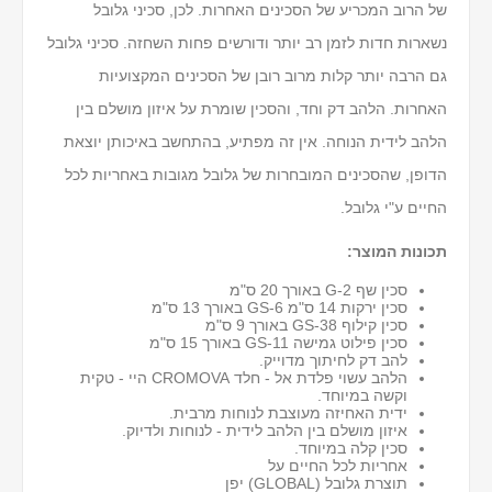
של הרוב המכריע של הסכינים האחרות. לכן, סכיני גלובל
נשארות חדות לזמן רב יותר ודורשים פחות השחזה. סכיני גלובל
גם הרבה יותר קלות מרוב רובן של הסכינים המקצועיות
האחרות. הלהב דק וחד, והסכין שומרת על איזון מושלם בין
הלהב לידית הנוחה. אין זה מפתיע, בהתחשב באיכותן יוצאת
הדופן, שהסכינים המובחרות של גלובל מגובות באחריות לכל
החיים ע"י גלובל.
תכונות המוצר:
סכין שף G-2 באורך 20 ס"מ
סכין ירקות 14 ס"מ GS-6 באורך 13 ס"מ
סכין קילוף GS-38 באורך 9 ס"מ
סכין פילוט גמישה GS-11 באורך 15 ס"מ
להב דק לחיתוך מדוייק.
הלהב עשוי פלדת אל - חלד CROMOVA היי - טקית
וקשה במיוחד.
ידית האחיזה מעוצבת לנוחות מרבית.
איזון מושלם בין הלהב לידית - לנוחות ולדיוק.
סכין קלה במיוחד.
אחריות לכל החיים על
תוצרת גלובל (GLOBAL) יפן