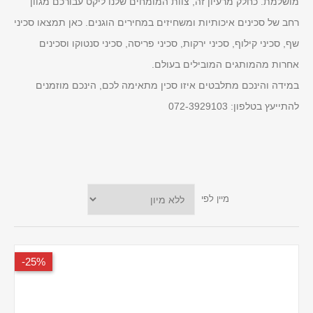
מושלמת. כחלק מרעיון זה, צוות המומחים שלנו ליקט עבורכם מגוון
רחב של סכינים איכותיות ומשחיזים במחירים הוגנים. כאן תמצאו סכיני
שף, סכיני קילוף, סכיני ירקות, סכיני פריסה, סכיני סנטוקו וסכינים
אחרות מהמותגים המובילים בעולם.
במידה והינכם מתלבטים איזו סכין מתאימה לכם, הינכם מוזמנים
להתייעץ בטלפון:
072-3929103
מיין לפי
25%-