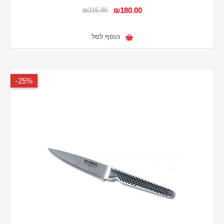
₪180.00
₪216.00
הוסף לסל
25%-