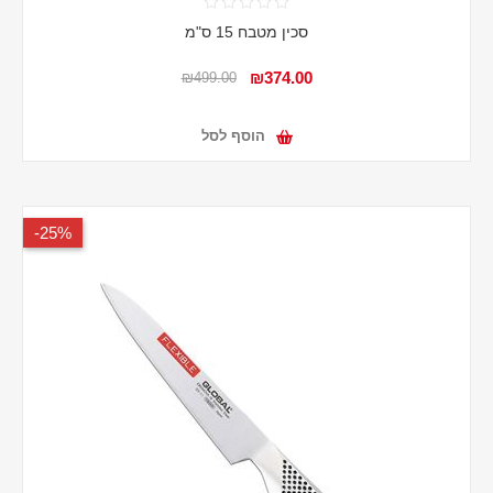
סכין מטבח 15 ס"מ
₪374.00
₪499.00
הוסף לסל
25%-