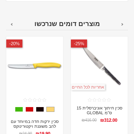
מוצרים דומים שנרכשו
20%-
25%-
אחריות לכל החיים
סכין חיתוך אוניברסלית 15
ס"מ GLOBAL
₪312.00
₪416.00
סכין ירקות חדה במיוחד עם
להב משוננת ויקטורינוקס
₪19.90
₪24.90