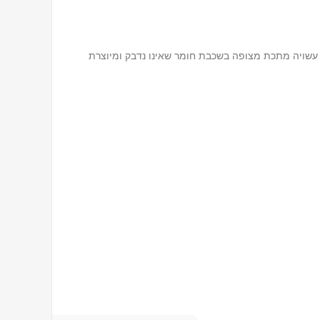
 25 ס"מ ובגובה 4.5 ס"מ. התבנית עשויה מתכת מצופה בשכבת חומר שאינו נדבק ומיוצרת