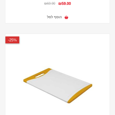
₪59.00
₪69.90
הוסף לסל
25%-