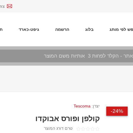
צור
ש לפי מותג
בלוג
הרשמה
גיפט-כארד
חד
יצרן:
Tescoma
24%-
קולפן ופורס אבוקדו
טרם דורג המוצר