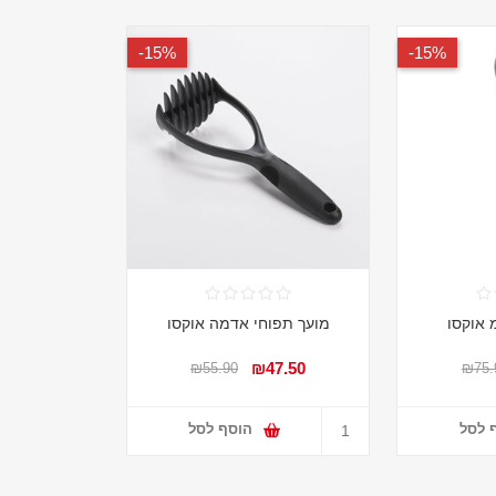
15%-
15%-
מועך תפוחי אדמה אוקסו
₪47.50
₪55.90
₪75.
 לסל
הוסף לסל