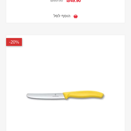
₪49.90
₪59.90
הוסף לסל
20%-