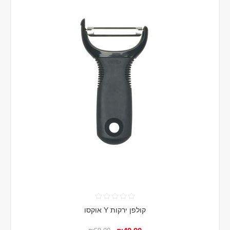
קולפן ירקות Y אוקסו