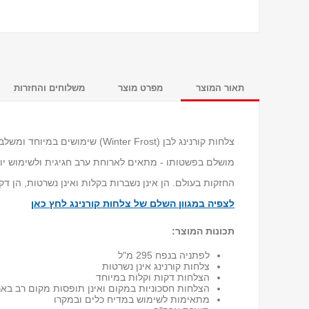
תאור המוצר
מפרט מוצר
משלוחים והחזרות
צלחות קורנינג לבן (Winter Frost) 
מושלם בפשטותו - מתאים לארוחת ערב חגיגית ולשימוש יומיו
החזקות בעולם. הן אינן נשברות בקלות ואינן נשרטות, הן דק
לצפיה במגוון השלם של צלחות קורנינג לחץ כאן
תכונות המוצר:
לפתניה בנפח 295 מ"ל
צלחות קורנינג אינן נשרטות
הצלחות דקות וקלות במיוחד
הצלחות חסכוניות במקום ואינן תופסות מקום רב באר
מתאימות לשימוש במדיח כלים ובמקרו