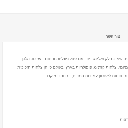
צור קשר
שימושים במיוחד ומשלבים עיצוב חלק ואלגנטי יחד עם פונקציונליות ונוחות. העיצוב הלבן
מי. צלחות קורנינג פופולריות בארץ ובעולם כי הן צלחות הזכוכית
ות ונוחות לאחסון עמידות במדיח, בתנור ובמיקרו.
מעמד לכוסות חד פעמיים
Tosca
₪59.00
ונות