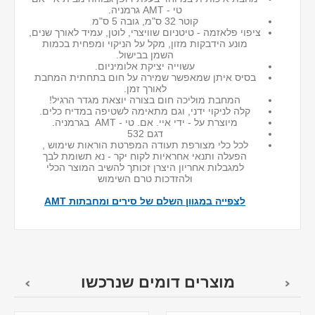
טי - AMT גרמניה.
קוטר 32 ס"מ, גובה 5 ס"מ
ציפוי פלאזמה - טיטניום שוויצרי, לוטן, עמיד לאורך שנים,
מונע הידבקות מזון, מקל על הניקוי ומפחית בכמות
השמן בבישול.
עשוייה יציקת אלומיניום.
בסיס איתן שמאפשר שמירה על חום בתחתית המחבת
לאורך זמן.
המחבת מוליכה חום בצורה יוצאת מגדר הרגיל!
קלה לניקוי ידני, וגם מתאימה לשטיפה במדיח כלים.
מיוצרת על - ידי איי. אם. טי - AMT בגרמניה.
דגם 532
לכל כלי מצורפת תעודה המפרטת הוראות שימוש ,
הפעלה ותנאי אחראיות לקוח יקר - נא תשומת לבך
למגבלות אחריון היצרן זכותך להשיב המוצר הכלי
ולהזדכות טרם השימוש
לצפייה במגוון השלם של סירים ומחבתות AMT
מוצרים דומים שנרכשו