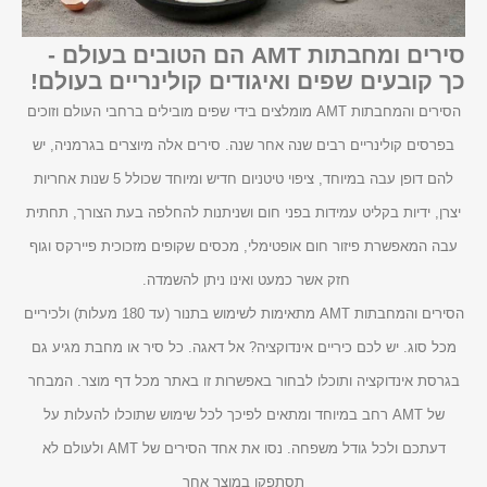
סירים ומחבתות AMT הם הטובים בעולם -
כך קובעים שפים ואיגודים קולינריים בעולם!
הסירים והמחבתות AMT מומלצים בידי שפים מובילים ברחבי העולם וזוכים
בפרסים קולינריים רבים שנה אחר שנה. סירים אלה מיוצרים בגרמניה, יש
להם דופן עבה במיוחד, ציפוי טיטניום חדיש ומיוחד שכולל 5 שנות אחריות
יצרן, ידיות בקליט עמידות בפני חום ושניתנות להחלפה בעת הצורך, תחתית
עבה המאפשרת פיזור חום אופטימלי, מכסים שקופים מזכוכית פיירקס וגוף
חזק אשר כמעט ואינו ניתן להשמדה.
הסירים והמחבתות AMT מתאימות לשימוש בתנור (עד 180 מעלות) ולכיריים
מכל סוג. יש לכם כיריים אינדוקציה? אל דאגה. כל סיר או מחבת מגיע גם
בגרסת אינדוקציה ותוכלו לבחור באפשרות זו באתר מכל דף מוצר. המבחר
של AMT רחב במיוחד ומתאים לפיכך לכל שימוש שתוכלו להעלות על
דעתכם ולכל גודל משפחה. נסו את אחד הסירים של AMT ולעולם לא
תסתפקו במוצר אחר