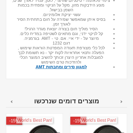
ציפוי פלאזמה - טיטניום שוויצרי, לוטן, עמיד לאורך שנים,
מונע הידבקות מזון, מקל על הניקוי ומפחית בכמות
השמן בבישול.
עשוי יציקת אלומיניום.
בסיס איתן שמאפשר שמירה על חום בתחתית הסיר
לאורך זמן.
הסיר מוליך חום בצורה יוצאת מגדר הרגיל!
קל לניקוי ידני, וגם מתאים לשטיפה במדיח כלים.
מיוצר על - ידי איי. אם. טי - AMT בגרמניה.
דגם 1232
לכל כלי מצורפת תעודה המפרטת הוראות שימוש ,
הפעלה ותנאי אחראיות לקוח יקר - נא תשומת לבך
למגבלות אחריון היצרן זכותך להשיב המוצר הכלי
ולהזדכות טרם השימוש
למגוון סירים ומחבתות AMT
מוצרים דומים שנרכשו
!World's Best Pan
!World's Best Pan
15%-
15%-