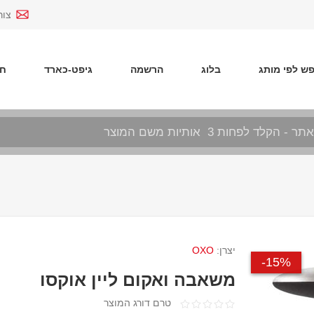
צור
ש לפי מותג
בלוג
הרשמה
גיפט-כארד
חד
יצרן:
OXO
15%-
משאבה ואקום ליין אוקסו
טרם דורג המוצר