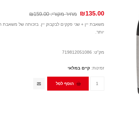
₪135.00
מחיר מקורי:
₪159.00
יותר.
מק"ט:
719812051086
זמינות:
קיים במלאי