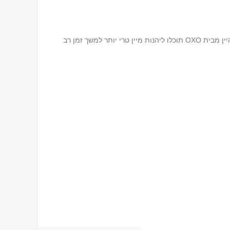
משאבת יין + שני פקקים לבקבוק יין. בזכותה של משאבת היין מבית OXO תוכלו ליהנות מיין טרי יותר למשך זמן רב