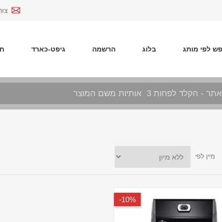
צור
ש לפי מותג
בלוג
הרשמה
גיפט-כארד
חד
מיין לפי
10%-