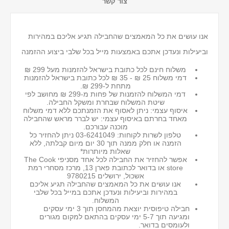
צור קשר
אנו עושים את כל המאמצים שהחבילה תגיע אליכם במהירות
וביעילות ונעדכן אתכם באמצעות מייל בכל שלבי ביצוע ההזמנה
משלוח חינם לכל כתובת בישראל להזמנות מעל 299 ₪
דמי משלוח 25 ₪ - 35 ₪ לכל כתובת בישראל
להזמנות
מתחת ל-299 ₪.
דמי המשלוח להזמנות של פחות מ-299 ₪ מחושב לפי
שיטת המשלוח שבחרת ומשקל החבילה.
איסוף עצמי: ניתן לאסוף את הזמנתכם ללא דמי משלוח
מאחד בחרתם באיסוף עצמי: יש לברר מראש שהחבילה
מוכנה עבורכם.
טלפון לשרות לקוחות: 03-6241049 ניתן להחזיר כל
הזמנה או חלק ממנה תוך 30 יום מיום קבלתה, ללא
שאלות מיותרות*
אפשר להחזיר את החבילה לכל אחד מסניפי The Cook
store או בדואר לכתובת פארן 13, מרכז מסחרי רמת
אשכול, ירושלים 9780215
אנו עושים את כל המאמצים שהחבילה תגיע אליכם
במהירות וביעילות ונעדכן אתכם במייל בכל שלבי
המשלוח.
חבילה טיפוסית יוצאת מהמחסן תוך 3 ימי עסקים
ומגיעה תוך 5-7 ימי עסקים בהתאם למקום מגורים
ולעומסים בדואר.