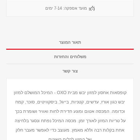
מועד אספקה:
7-14 ימים
תאור המוצר
משלוחים והחזרות
צור קשר
קופסאות אחסון למזון יבש מבית OXO - המיכל המושלם למזון
יבש כגון אורז, עדשים, קטניות, בייגל, ביסקוויטים, סוכר, קמח
וכדומה. המכסה אטום ומונע חדירת לחות ואוויר ושומרת בכך
על טריות המזון לאורך זמן. מכסה המיכל נפתח ונסגר בלחיצה
אחת בקלות רבה וללא מאמץ. מעוצב כדי לאפשר מעבר חלק
של המזון לכלים השונים