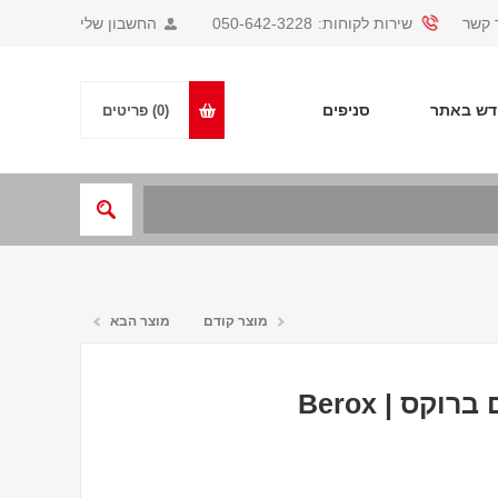
 קשר
שירות לקוחות:
050-642-3228
החשבון שלי
ש באתר
סניפים
(0)
פריטים
מוצר קודם
מוצר הבא
קס | Berox