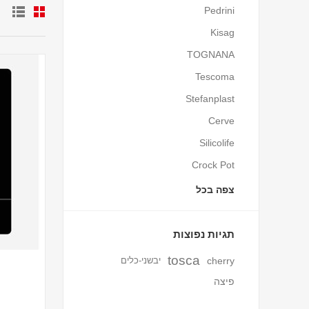
Pedrini
Kisag
TOGNANA
Tescoma
Stefanplast
Cerve
Silicolife
Crock Pot
צפה בכל
תגיות נפוצות
tosca
cherry
יבשני-כלים
פיצה
מ