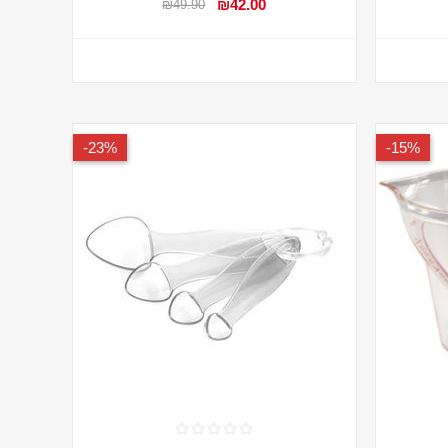
₪42.00
₪49.90
23%-
15%-