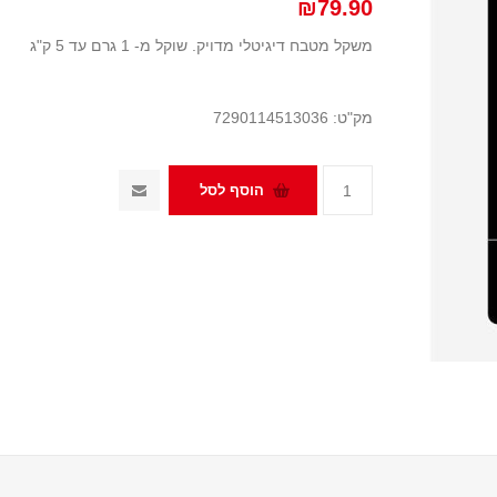
₪79.90
משקל מטבח דיגיטלי מדויק. שוקל מ- 1 גרם עד 5 ק"ג
מק"ט:
7290114513036