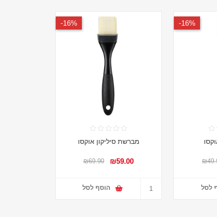
16%-
16%-
קסו
מברשת סיליקון אוקסו
₪59.00
₪69.90
₪49.
 לסל
הוסף לסל