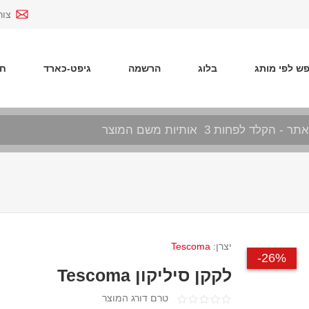
צור
ש לפי מותג
בלוג
הרשמה
גיפט-כארד
חד
יצרן:
Tescoma
26%-
לקקן סיליקון Tescoma
טרם דורג המוצר