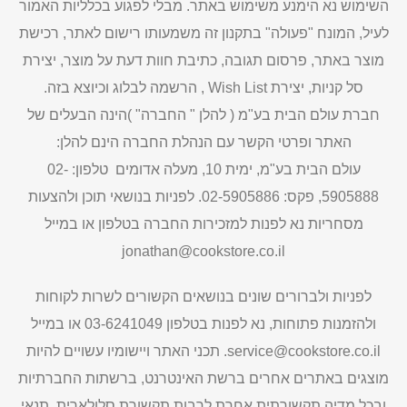
השימוש נא הימנע משימוש באתר. מבלי לפגוע בכלליות האמור
לעיל, המונח "פעולה" בתקנון זה משמעותו רישום לאתר, רכישת
מוצר באתר, פרסום תגובה, כתיבת חוות דעת על מוצר, יצירת
סל קניות, יצירת Wish List , הרשמה לבלוג וכיוצא בזה.
חברת עולם הבית בע"מ ( להלן " החברה" )הינה הבעלים של
האתר ופרטי הקשר עם הנהלת החברה הינם להלן:
עולם הבית בע"מ, ימית 10, מעלה אדומים טלפון: 02-
5905888, פקס: 02-5905886. לפניות בנושאי תוכן ולהצעות
מסחריות נא לפנות למזכירות החברה בטלפון או במייל
jonathan@cookstore.co.il
לפניות ולברורים שונים בנושאים הקשורים לשרות לקוחות
ולהזמנות פתוחות, נא לפנות בטלפון 03-6241049 או במייל
service@cookstore.co.il. תכני האתר ויישומיו עשויים להיות
מוצגים באתרים אחרים ברשת האינטרנט, ברשתות החברתיות
ובכל מדיה תקשורתית אחרת לרבות תקשורת סלולארית. תנאי