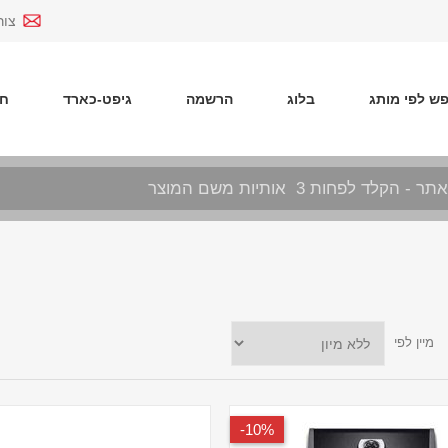
צור
ש לפי מותג
בלוג
הרשמה
גיפט-כארד
חד
מיין לפי
10%-