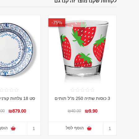
לקוחות שקנו מוצר זה קנו גם
75%-
3 כוסות שתיה 250 מ"ל תותים
סט 18 צלחות קורנינג Portofino
₪879.00
₪9.90
.00
₪40.00
הוסף לסל
הוסף