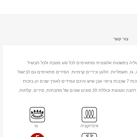
צור קשר
Maor מבית Pedrini מעוצבים באיטליה בפשטות אלגנטית ומתאימים לכל סוג מטבח ולכל תבשיל
 גז, חשמליות, הלוגן וכיריים קרמיות. הסירים מתאימים גם לבישול
ולחימום מזון בתנור עד 260 C°. הסירים מתנקים בקלות בזכות 7 שכבות ציפוי אבן שיש והינם עמידים לאורך שנים הן בזכות
הציפוי האיכותי והן בזכות עובי הדפנות הרב. סידרת Maori רחבה ומגוונת וכוללת 20 סוגים שונים של מחבתות, סירים, קלחות,
מעמד לכוסות חד פעמיים
Tosca
₪59.00
אינדוקציה
גז