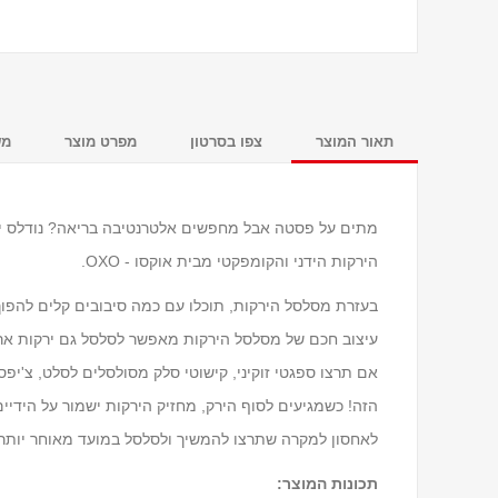
תאור המוצר
צפו בסרטון
מפרט מוצר
מש
מתים על פסטה אבל מחפשים אלטרנטיבה בריאה? נודלס יר
הירקות הידני והקומפקטי מבית אוקסו - OXO.
בעזרת מסלסל הירקות, תוכלו עם כמה סיבובים קלים להפוך
עיצוב חכם של מסלסל הירקות מאפשר לסלסל גם ירקות ארוכי
אם תרצו ספגטי זוקיני, קישוטי סלק מסולסלים לסלט, צ'י
הזה! כשמגיעים לסוף הירק, מחזיק הירקות ישמור על הידי
לאחסון למקרה שתרצו להמשיך ולסלסל במועד מאוחר יותר
תכונות המוצר: