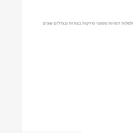
 מבית OXO. יוצר רצועות מסולסלות דמויות ספגטי מירקות בצורות ובגדלים שונים