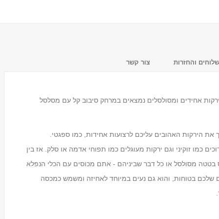
לוחים והחזרות
צור קשר
קות אחידים ומסולסלים נמצאים במרחק סיבוב קל עם מסלסל
 את הירקות האהובים עליכם לרצועות אחידות, כמו ספגטי.
מעמד לכוסות חד פעמיים
ם כמו זוקיני וגם ירקות מעוגלים כמו תפוחי אדמה או סלק. אז בין
Tosca
פס בטטה מסולסל או כל דבר שביניהם - אתם מכוסים עם הכלי הנפלא
₪59.00
ים שלכם בטוחות, והוא גם נעים במיוחד לאחיזה ומשמש כמכסה
.