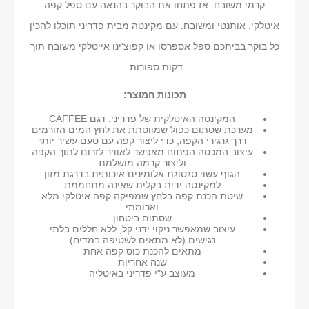
קרמי משובח. אז פתחו את הבוקר בהנאה עם ספל קפה
איטלקי, אותנטי ומשובח. עם מקינטה מבית פדריני תוכלו להכין
כל בוקר בביתכם ספל אספרסו או קפוצ'ינו אייטלקי משובח תוך
דקות ספורות.
תכונות המוצר:
המקינטה האיטלקית של פדריני, דגם CAFFEE
מערכת שסתום כפול שמווסתת את לחץ המים הזורמים
דרך גרגירי הקפה, כדי ליצור קפה עם טעם עשיר יותר
עיצוב המכסה הפתוח מאפשר לאוויר לזרום לתוך הקפה
וליצור קרמה מושלמת
הגוף עשוי סגסוגת אלומינים איכותית בדרגת מזון
למקינטה ידית בקלית שאינה מתחממת
שיטת הכנת קפה בלחץ שמפיקה קפה איטלקי מלא
וארומתי
שסתום ביטחון
עיצוב שמאפשר ניקוי ידני קל, ללא חללים בלתי
נגישים (לא מתאים לשטיפה במדיח)
מתאים להכנת כוס קפה אחת
שנה אחריות
מעוצב ע"י פדריני באיטליה