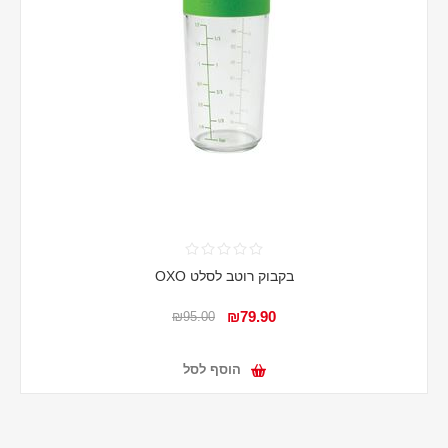
בקבוק רוטב לסלט OXO
₪79.90
₪95.00
הוסף לסל