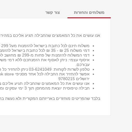
משלוחים והחזרות
צור קשר
אנו עושים את כל המאמצים שהחבילה תגיע אליכם במהירות
משלוח חינם לכל כתובת בישראל להזמנות מעל 299 ₪
דמי משלוח 25 ₪ - 35 ₪ לכל כתובת בישראל
להזמנות
דמי המשלוח להזמנות של פחות מ-299 ₪ מחושב לפי שיטת המשלוח שבחרת ומשקל החבילה.
איסוף עצמי: ניתן לאסוף את הזמנתכם ללא דמי מש
עבורכם.
טלפון לשרות לקוחות: 03-6241049 ניתן להחזיר כל הזמנה או חלק ממנה תוך 30 יום מיום קבלתה, ללא שאלות מיותרות*
ירושלים 9780215
אנו עושים את כל המאמצים שהחבילה תגיע אליכם במ
חבילה טיפוסית יוצאת מהמחסן תוך 3 ימי עסקים ומגיעה תוך 5-7 ימי עסקים בהתאם למקום מגורים ולעומסים בדואר.
בלבד שהפריטים מוחזרים באריזתם המקורית ולא נעשה בה