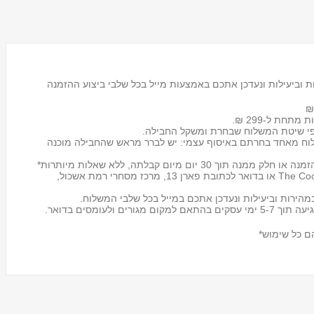
 וביעילות ונעדכן אתכם באמצעות מייל בכל שלבי ביצוע ההזמנה
 מתחת ל-299 ₪.
לוח מאחד בחרתם באיסוף עצמי: יש לברר מראש שהחבילה מוכנה
מעמד לכוסות חד פעמיים
Tosca
אפשר להחזיר את החבילה לכל אחד מסניפי The Cook store או בדואר לכתובת פארן 13, מרכז מסחרי רמת אשכול,
₪59.00
הירות וביעילות ונעדכן אתכם במייל בכל שלבי המשלוח.
ם כל שימוש*