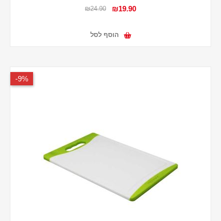
₪19.90
₪24.90
הוסף לסל
9%-