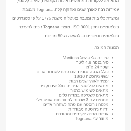
מתאימה ללקוחות המחפשים איכות מקצועית, עיצוב קלאסי,
עמידות רבה לאורך שנים ואחזקה קלה. Tognana מעצבת
ומיצרת כלי בית ומטבח באיטליה משנת 1775 על פי סטנדרטים
בינלאומיים ותקן ISO 9001. מוצרי Tognana זוכים להערכה
בינלאומית ונמכרים ב- למעלה מ-50 מדינות.
תכונות המוצר:
סידרת כלי בישול Vanitosa
סיר בנפח 4.8 ליטר
קוטר 24 ס"מ
כולל מכסה זכוכית עם פתח לשחרור אדים
עשוי נירוסטה 18/10
עמיד לאורך שנים רבות
מתאים לכל סוגי הכיריים כולל אינדוקציה
מתאים לשימוש בתנור
מתאים לשטיפה במדיח כלים
תחתית עם 3 שכבות לפיזור חום אופטימלי
מכסה נירוסטה עם פתח לשחרור אדים
ידיות נירוסטה מבודדות
אריזת מתנה יוקרתית ומהודרת
מיוצר ע"י Tognana