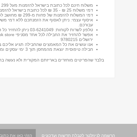
משלוח חינם לכל כתובת בישראל להזמנות מעל 299 ₪
דמי משלוח 25 ₪ - 35 ₪ לכל כתובת בישראל
להזמנות
דמי המשלוח להזמנות של פחות מ-299 ₪ מחושב לפי שיטת המשלוח שבחרת ומשקל החבילה.
איסוף עצמי: ניתן לאסוף את הזמנתכם ללא דמי מש
עבורכם.
טלפון לשרות לקוחות: 03-6241049 ניתן להחזיר כל הזמנה או חלק ממנה תוך 30 יום מיום קבלתה, ללא שאלות מיותרות*
ירושלים 9780215
אנו עושים את כל המאמצים שהחבילה תגיע אליכם במ
חבילה טיפוסית יוצאת מהמחסן תוך 3 ימי עסקים ומגיעה תוך 5-7 ימי עסקים בהתאם למקום מגורים ולעומסים בדואר.
בלבד שהפריטים מוחזרים באריזתם המקורית ולא נעשה בה
הרשמה לניוזלטר לקבלת חדשות ועדכונים