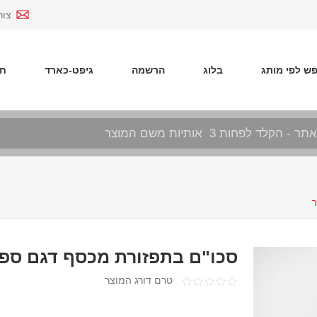
צור
ש לפי מותג
בלוג
הרשמה
גיפט-כארד
חד
ר
סכו"ם בתפזורת מכסף דגם ספי
טרם דורג המוצר