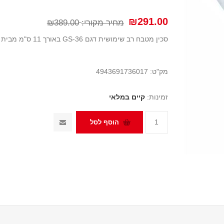
₪291.00
מחיר מקורי:
₪389.00
סכין מטבח רב שימושית דגם GS-36 באורך 11 ס"מ מבית גלובל יפן (GLOBAL)
מק"ט:
4943691736017
זמינות:
קיים במלאי