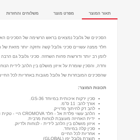
תאור המוצר
מפרט מוצר
משלוחים והחזרות
הסכינים של גלובל נמצאים בראש הרשימה של הסכינים האיכו
חלד ממנה עשויים סכיני גלובל קשה וחזקה יותר מזאת של ה
לזמן רב יותר ודורשות פחות השחזה. סכיני גלובל גם הרבה
וחדה, והסכין שומרת על איזון מושלם בין הלהב לידית הנוח
שהסכינים המובחרות של גלובל מגובות באחריות לכל החיים 
תכונות המוצר:
סכין ירקות איכותית במיוחד GS-36.
אורך להב: 11 ס"מ.
להב דק לחיתוך מדוייק.
הלהב עשוי פלדת אל - חלד CROMOVA היי - טקית וקשה במיוחד.
ידית האחיזה מעוצבת לנוחות מרבית.
איזון מושלם בין הלהב לידית - לנוחות ולדיוק.
סכין קלה במיוחד.
אחריות לכל החיים
תוצרת גלובל יפן (GLOBAL)