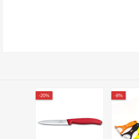
20%-
8%-