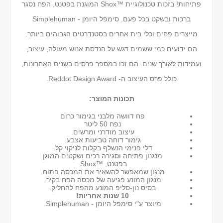
פתיחות! בזכות טכנולוגיית ™Shox המוגנת בפטנט, הפח נסגר
ברכות ובשקט בכל פעם. סימפל היומן - Simplehuman
מייצרים פחים וכלי בית אחרים בסטנדרטים הגבוהים ביותר.
הם ידועים כמי ששמים דגש על הנדסת אנוש מעולה, עיצוב,
ועמידות לאורך שנים. הם זכו במספר פרסים בשנים האחרונות,
כולל פרס העיצוב ה- Reddot Design Award.
תכונות המוצר:
פח דוושה מלבני בגימור כרום
נפח 50 ליטר
עיצוב מודרני ומרשים.
גימור דוחה טביעות אצבע.
דלי פנימי הנשלף בקלות לניקוי קל.
מנגנון פתיחה וסגירה רכים ושקטים המוגן
בפטנט, ™Shox.
מנגון שמאפשר להשאיר את המכסה פתוח.
מנגון המונע פגיעה של מכסה הפח בקיר.
בסיס נון-סליפ המונע מהפח להחליק.
10 שנות אחריות!
מיוצר ע"י סימפל היומן - Simplehuman.