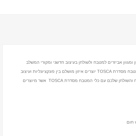
בח TOSCA הכוללת כלי אחסון ומגוון אביזרים למטבח ולשולחן בעיצוב חדשני ומקורי המשלב
חדשנות ומסורת בגווני פסטל עדינים של כחול וחום. כלי המטבח מסדרת TOSCA יוצרים איזון מושלם בין פונקציונליות ועיצוב
ומתאימים לשימוש יום יומי וחגיגי כאחד. שדרגו את המטבח והשולחן שלכם עם כלי המטבח מסדרת TOSCA אשר מיוצרים
מעמד לכוסות חד פעמיים
Tosca
₪59.00